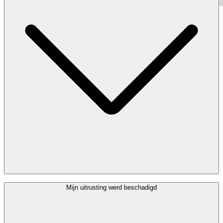
Zeker. Aan de (Special) Assistance Welcome Desk kan je een
Mijn uitrusting werd beschadigd
rolstoel lenen. Let op: als je een rolstoel leent, is Brussels Airport
niet aansprakelijk voor eventuele schade of het missen van je
vlucht.