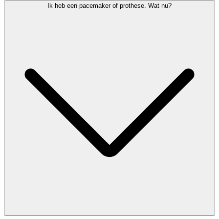
Ja, assistentiehonden zijn welkom. Vraag vooraf aan je
Ik heb een pacemaker of prothese. Wat nu?
luchtvaartmaatschappij welke voorwaarden gelden.