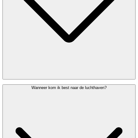
Als je een pacemaker, prothese, of ander medisch implantaat hebt,
Wanneer kom ik best naar de luchthaven?
meld dit dan aan de medewerkers van de veiligheidscontrole vóór je
door de veiligheidscontrole gaat. Zij bekijken samen met jou welke
controle het meest geschikt is.