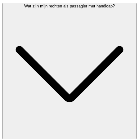
Laat het weten aan de medewerkers van de veiligheidscontrole. Zij
Wat zijn mijn rechten als passagier met handicap?
zorgen voor een alternatieve check.