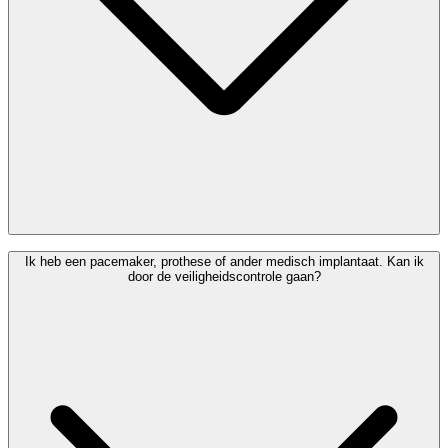
Ja. PRM-assistentie op Brussels Airport is gratis. Volgens Europese
Ik heb een pacemaker, prothese of ander medisch implantaat. Kan ik
regelgeving heb je recht op assistentie zonder extra kosten. Vraag je
door de veiligheidscontrole gaan?
hulp wel minstens 48 uur vooraf aan bij je luchtvaartmaatschappij.