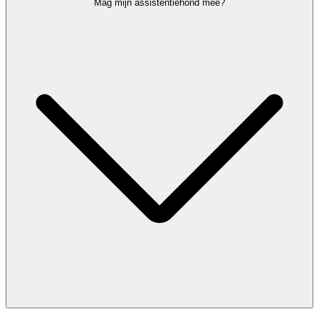
Niet alle beperkingen zijn zichtbaar. Heb je bijvoorbeeld autisme,
Mag mijn assistentiehond mee?
een angststoornis of een andere onzichtbare beperking? Dan kan de
Sunflower-keycord
helpen om discreet aan te geven dat je extra tijd
of ondersteuning nodig hebt tijdens je reis.
Je kunt de keycord gratis vragen aan de
infobalie
in de vertrekhal of
aan de Special Assistance Welcome Desk, achter check-in rij 2.