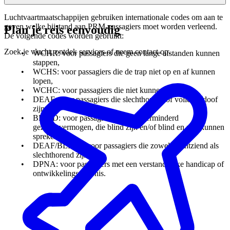
Luchtvaartmaatschappijen gebruiken internationale codes om aan te
geven welke bijstand aan PRM-passagiers moet worden verleend.
Plan je reis eenvoudig
De volgende codes worden gebruikt:
Zoek je vlucht, ontdek services of neem contact op.
WCHR: voor passagiers die geen lange afstanden kunnen
stappen,
WCHS: voor passagiers die de trap niet op en af kunnen
lopen,
WCHC: voor passagiers die niet kunnen stappen,
DEAF: voor passagiers die slechthorend of volledig doof
zijn,
BLIND: voor passagiers met een verminderd
gezichtsvermogen, die blind zijn en/of blind en niet kunnen
spreken,
DEAF/BLIND: voor passagiers die zowel slechtziend als
slechthorend zijn,
DPNA: voor passagiers met een verstandelijke handicap of
ontwikkelingsstoornis.