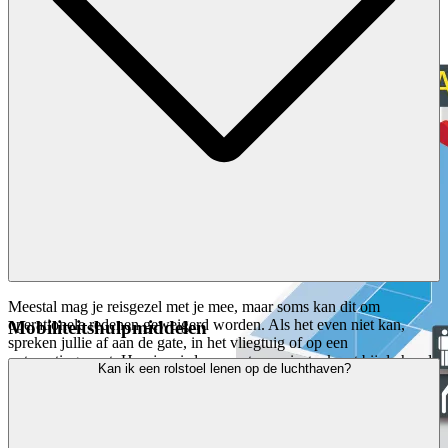
Meestal mag je reisgezel met je mee, maar soms kan dit om
operationele redenen geweigerd worden. Als het even niet kan,
Mobiliteitshulpmiddelen
spreken jullie af aan de gate, in het vliegtuig of op een
ontmoetingspunt. Hou je reisdocumenten en instapkaart bij de hand.
Kan ik een rolstoel lenen op de luchthaven?