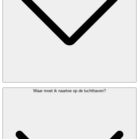
Check even bij je luchtvaartmaatschappij hoe lang op voorhand je
Waar moet ik naartoe op de luchthaven?
aanwezig moet zijn.
Heb je assistentie aangevraagd? Kom dan ten laatste 90 minuten
voor vertrek naar de (Special) Assistance Welcome Desk
(gelegen
achter check-in rij 2)
of een van de PRM-helppunten.