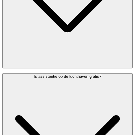
Onze PRM-dienst helpt je om zo vlot mogelijk door Brussels
Is assistentie op de luchthaven gratis?
Airport te reizen. Afhankelijk van wat je nodig hebt, helpen we je
met:
inchecken en je bagage afgeven of ophalen;
begeleiding van de check-in balie naar de Assistance Desk;
hulp bij de veiligheids- en grenscontrole;
begeleiding naar het toilet;
begeleiding tot aan je gate;
instappen met een rolstoel, ambulift of andere hulp;
je handbagage opbergen aan boord;
overstappen op een aansluitende vlucht.