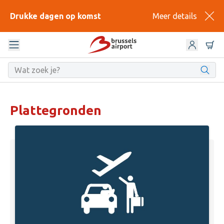
Drukke dagen op komst
Meer details
Plattegronden