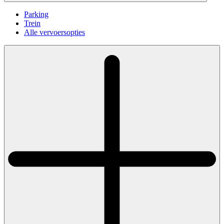
Parking
Trein
Alle vervoersopties