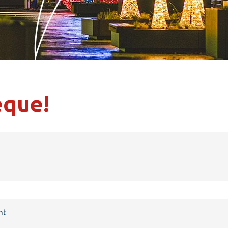
eque!
nt