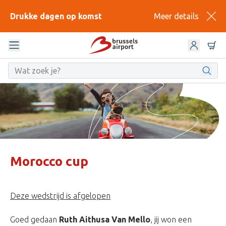
Drukke dagen op komst
Meer details
Morocco cup
Deze wedstrijd is afgelopen
Goed gedaan
Ruth Aithusa Van Mello
, jij won een