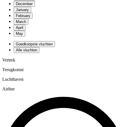
December
January
February
March
April
May
Goedkoopste vluchten
Alle vluchten
Vertrek
Terugkomst
Luchthaven
Airline