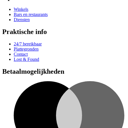
Winkels
Bars en restaurants
Diensten
Praktische info
24/7 bereikbaar
Plattegronden
Contact
Lost & Found
Betaalmogelijkheden