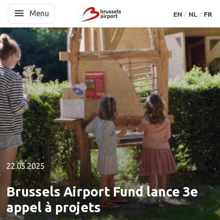
Menu
Menu
EN
EN
NL
NL
FR
FR
22.05.2025
Brussels Airport Fund lance 3e
appel à projets