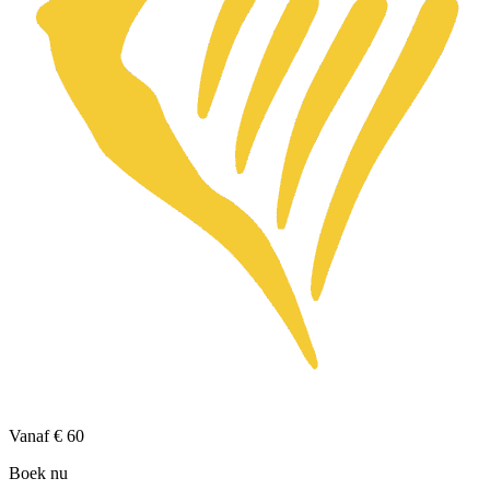
Vanaf
€ 60
Boek nu