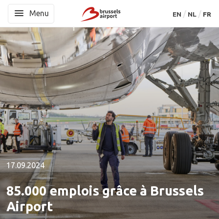
Menu
Menu
EN
EN
NL
NL
FR
FR
17.09.2024
85.000 emplois grâce à Brussels
Airport