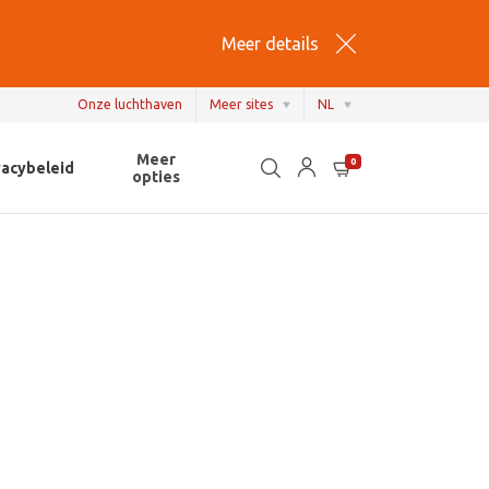
Meer details
Onze luchthaven
Meer sites
NL
Meer
EN
0
ivacybeleid
opties
NL
FR