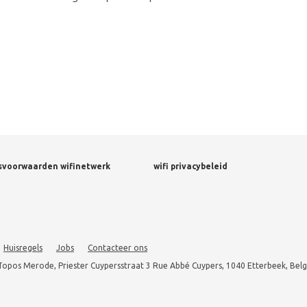
svoorwaarden wifinetwerk
wifi privacybeleid
Huisregels
Jobs
Contacteer ons
Topos Merode, Priester Cuypersstraat 3 Rue Abbé Cuypers, 1040 Etterbeek, Belg