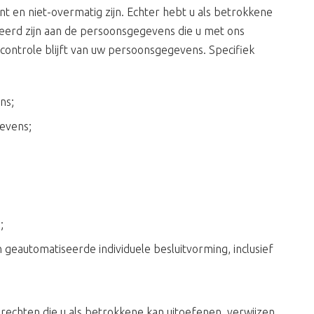
t en niet-overmatig zijn. Echter hebt u als betrokkene
teerd zijn aan de persoonsgegevens die u met ons
in controle blijft van uw persoonsgegevens. Specifiek
ns;
evens;
;
eautomatiseerde individuele besluitvorming, inclusief
rechten die u als betrokkene kan uitoefenen, verwijzen