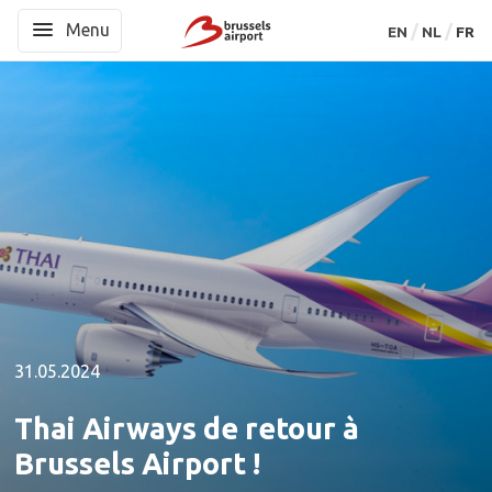
Menu
Menu
EN
EN
NL
NL
FR
FR
31.05.2024
Thai Airways de retour à
Brussels Airport !