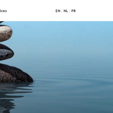
ices
ices
EN
EN
NL
NL
FR
FR