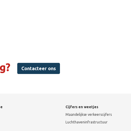
ag?
Contacteer ons
ie
Cijfers en weetjes
Maandelijkse verkeerscijfers
Luchthaveninfrastructuur