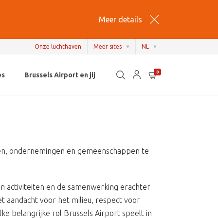
Meer details
Onze luchthaven
Meer sites
NL
EN
0
es
Brussels Airport en jij
NL
FR
nsen, ondernemingen en gemeenschappen te
an activiteiten en de samenwerking erachter
t aandacht voor het milieu, respect voor
e belangrijke rol Brussels Airport speelt in