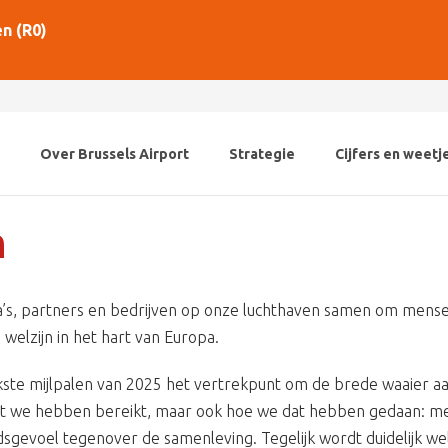
n (R0)
Over Brussels Airport
Strategie
Cijfers en weetj
n
ega’s, partners en bedrijven op onze luchthaven samen om me
welzijn in het hart van Europa.
ijkste mijlpalen van 2025 het vertrekpunt om de brede waaier a
wat we hebben bereikt, maar ook hoe we dat hebben gedaan: me
gevoel tegenover de samenleving. Tegelijk wordt duidelijk welk