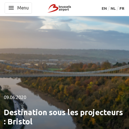
Menu
Menu
EN
EN
NL
NL
FR
FR
09.06.2020
Destination sous les projecteurs
: Bristol