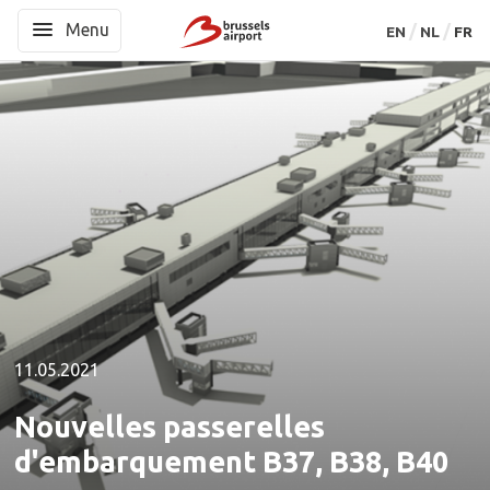
Menu
Menu
EN
EN
NL
NL
FR
FR
11.05.2021
Nouvelles passerelles
d'embarquement B37, B38, B40