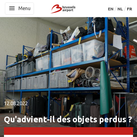
Menu
Menu
EN
EN
NL
NL
FR
FR
12.08.2022
Qu'advient-il des objets perdus ?