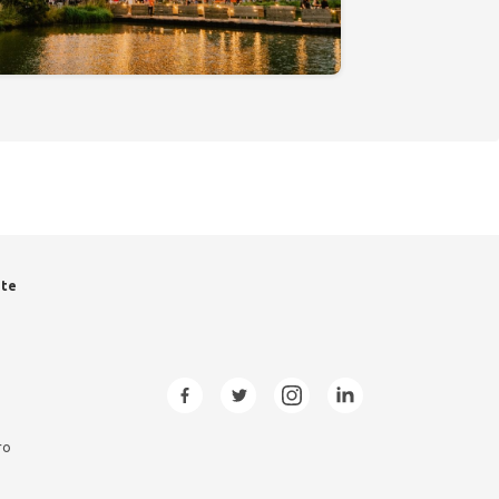
ate
ro