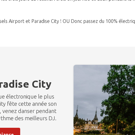
ls Airport et Paradise City ! OU Donc passez du 100% électri
radise City
ue électronique le plus
ty fête cette année son
in, venez danser pendant
rythme des meilleurs DJ.
biance