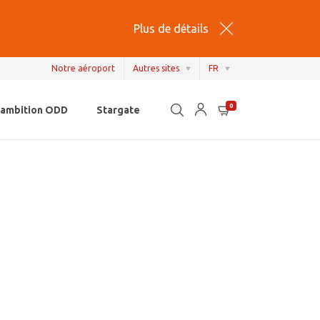
Plus de détails
Notre aéroport
Autres sites
FR
EN
0
'ambition ODD
Stargate
NL
FR