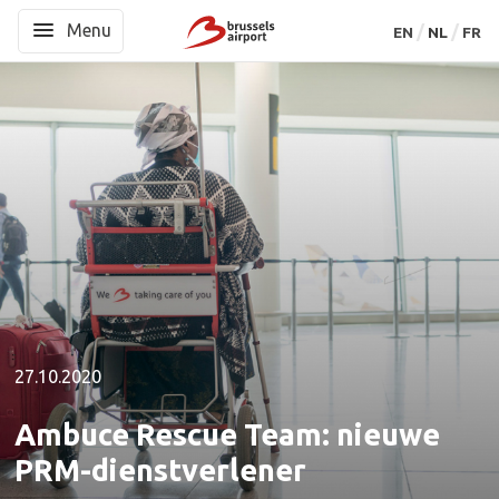
Menu
Menu
EN
EN
NL
NL
FR
FR
27.10.2020
Ambuce Rescue Team: nieuwe
PRM-dienstverlener