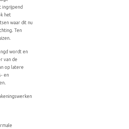
 ingrijpend
ok het
tsen waar dit nu
chting. Ten
uizen.
engd wordt en
r van de
an op latere
s- en
en.
bakeningswerken
ormale