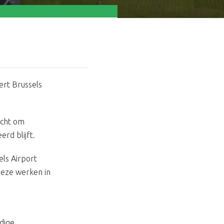
ert Brussels
icht om
rd blijft.
els Airport
deze werken in
dige