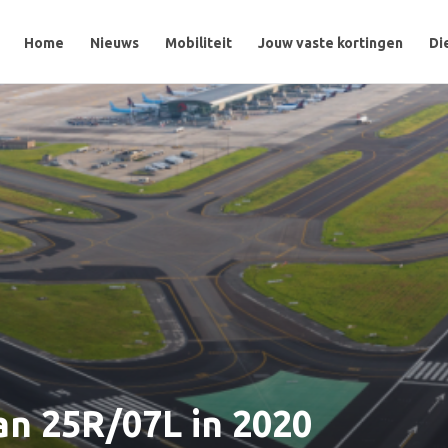
Home
Home
Nieuws
Nieuws
Mobiliteit
Mobiliteit
Jouw vaste kortingen
Jouw vaste kortingen
Di
Di
an 25R/07L in 2020