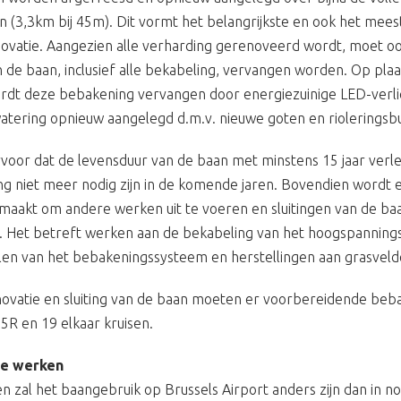
 (3,3km bij 45m). Dit vormt het belangrijkste en ook het meest
ovatie. Aangezien alle verharding gerenoveerd wordt, moet o
e baan, inclusief alle bekabeling, vervangen worden. Op plaa
wordt deze bebakening vervangen door energiezuinige LED-verli
atering opnieuw aangelegd d.m.v. nieuwe goten en rioleringsb
oor dat de levensduur van de baan met minstens 15 jaar verl
 niet meer nodig zijn in de komende jaren. Bovendien wordt e
maakt om andere werken uit te voeren en sluitingen van de ba
n. Het betreft werken aan de bekabeling van het hoogspanning
len van het bebakeningssysteem en herstellingen aan grasveld
ovatie en sluiting van de baan moeten er voorbereidende be
R en 19 elkaar kruisen.
de werken
n zal het baangebruik op Brussels Airport anders zijn dan in n