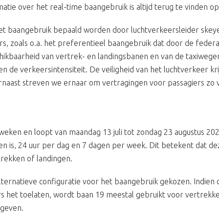
tie over het real-time baangebruik is altijd terug te vinden o
het baangebruik bepaald worden door luchtverkeersleider skeye
s, zoals o.a. het preferentieel baangebruik dat door de feder
hikbaarheid van vertrek- en landingsbanen en van de taxiwege
e verkeersintensiteit. De veiligheid van het luchtverkeer krijg
rnaast streven we ernaar om vertragingen voor passagiers zo v
weken en loopt van maandag 13 juli tot zondag 23 augustus 20
en is, 24 uur per dag en 7 dagen per week. Dit betekent dat de
trekken of landingen.
ternatieve configuratie voor het baangebruik gekozen. Indien 
 het toelaten, wordt baan 19 meestal gebruikt voor vertrekke
egeven.