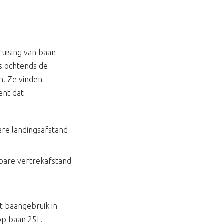
ruising van baan
s ochtends de
n. Ze vinden
kent dat
are landingsafstand
kbare vertrekafstand
t baangebruik in
op baan 25L.