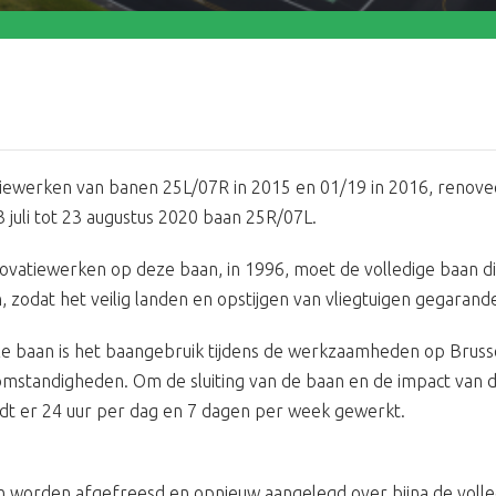
iewerken van banen 25L/07R in 2015 en 01/19 in 2016, renove
juli tot 23 augustus 2020 baan 25R/07L.
novatiewerken op deze baan, in 1996, moet de volledige baan d
zodat het veilig landen en opstijgen van vliegtuigen gegarandee
ze baan is het baangebruik tijdens de werkzaamheden op Bruss
omstandigheden. Om de sluiting van de baan en de impact van 
rdt er 24 uur per dag en 7 dagen per week gewerkt.
n worden afgefreesd en opnieuw aangelegd over bijna de volle