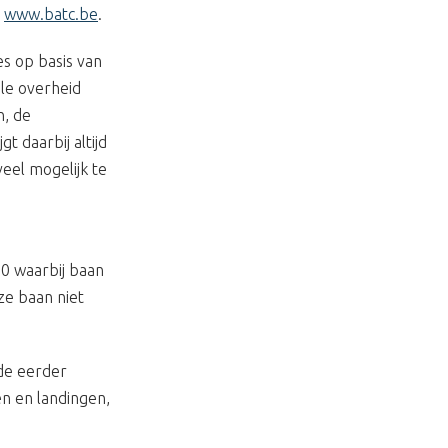
p
www.batc.be
.
s op basis van
ale overheid
n, de
t daarbij altijd
eel mogelijk te
20 waarbij baan
ze baan niet
de eerder
n en landingen,