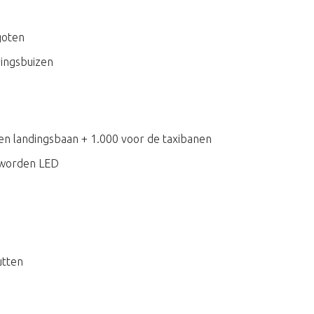
goten
ringsbuizen
 en landingsbaan + 1.000 voor de taxibanen
 worden LED
utten