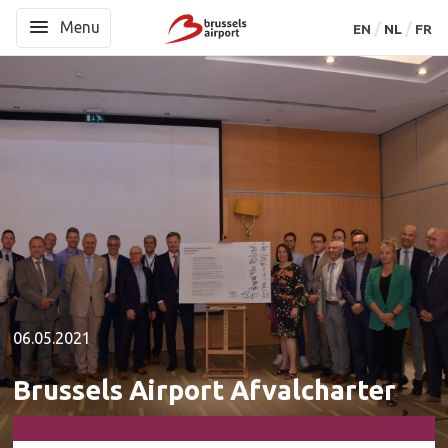
Menu
Menu
EN
EN
NL
NL
FR
FR
06.05.2021
Brussels Airport Afvalcharter