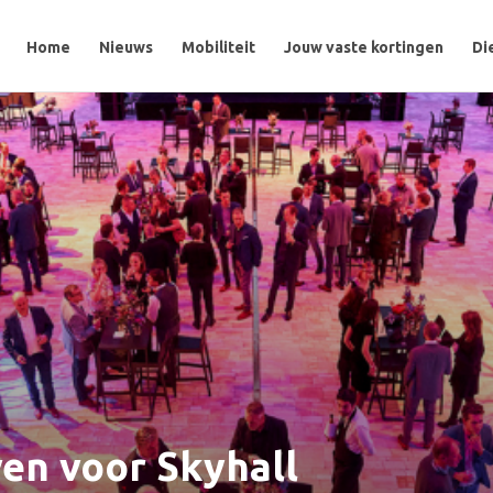
Home
Home
Nieuws
Nieuws
Mobiliteit
Mobiliteit
Jouw vaste kortingen
Jouw vaste kortingen
Di
Di
en voor Skyhall