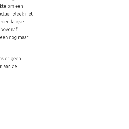
akte om een
uctuur bleek niet
 hedendaagse
n bovenaf
lleen nog maar
as er geen
en aan de