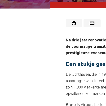
Na drie jaar renovati
de voormalige transi
prestigieuze eveneme
Een stukje ges
De luchthaven, die in 
naoorlogse wereldtentoo
zo'n 1.800 vierkante me
opvallende kenmerken v
Brussels Airport besloo