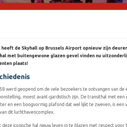
e heeft de Skyhall op Brussels Airport opnieuw zijn deure
thal met buitengewone glazen gevel vinden nu uitzonderli
nten plaats!
chiedenis
1958 werd geopend om de vele bezoekers te ontvangen van de 
nstelling, moest avant-gardistisch zijn. De transithal met een
ter en een boogvormig plafond dat wel lijkt te zweven, is een 
an dit luchthavencomplex.
t deze iconische hal nieuw leven in te blazen met respect voor h