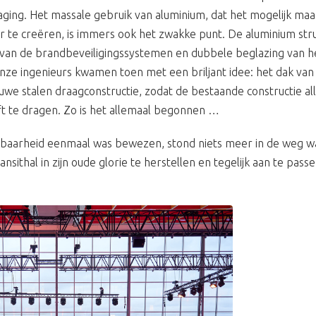
aging. Het massale gebruik van aluminium, dat het mogelijk ma
uur te creëren, is immers ook het zwakke punt. De aluminium str
t van de brandbeveiligingssystemen en dubbele beglazing van
ze ingenieurs kwamen toen met een briljant idee: het dak va
uwe stalen draagconstructie, zodat de bestaande constructie a
ft te dragen. Zo is het allemaal begonnen …
lbaarheid eenmaal was bewezen, stond niets meer in de weg w
sithal in zijn oude glorie te herstellen en tegelijk aan te pass