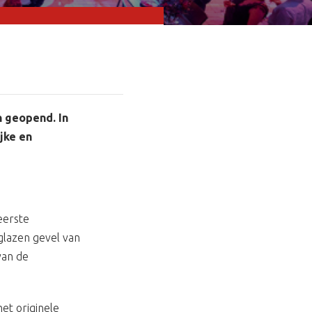
n geopend. In
jke en
eerste
 glazen gevel van
van de
et originele