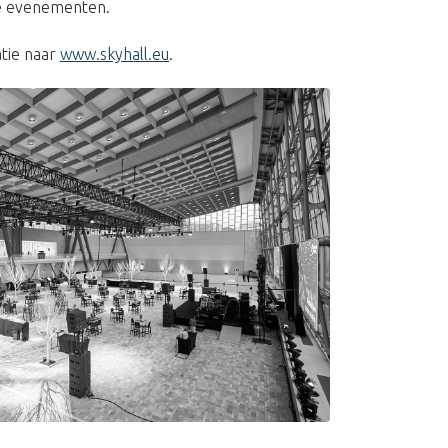
e evenementen.
tie naar
www.skyhall.eu
.