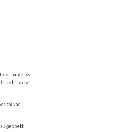
t en ruimte als
ht zicht op het
or tal van
hall geboekt