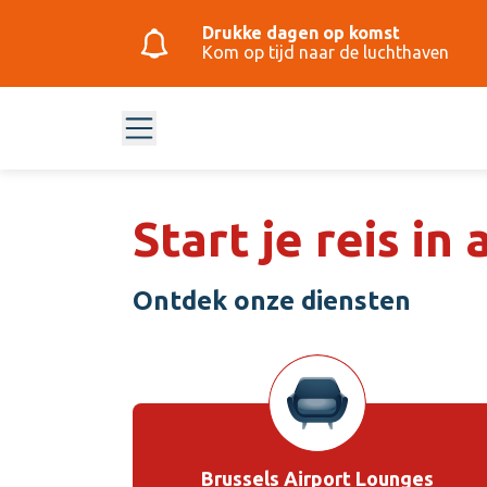
Drukke dagen op komst
Kom op tijd naar de luchthaven
Start je reis in
Ontdek onze diensten
Brussels Airport Lounges