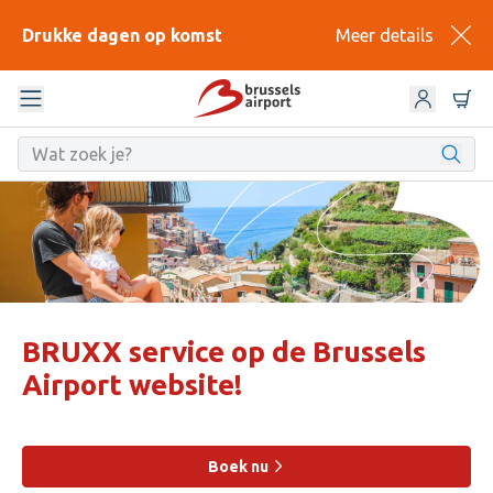
Drukke dagen op komst
Meer details
BRUXX service op de Brussels
Airport website!
Boek nu